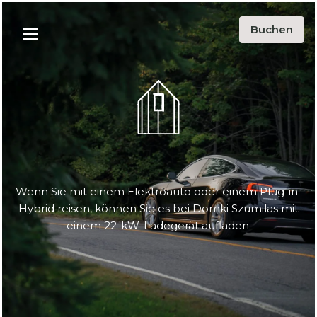
Abgebot
Buchen
Menu
Umgebung
Blog
Ökologie
Über uns
Kontakt
Wenn Sie mit einem Elektroauto oder einem Plug-in-
Hybrid reisen, können Sie es bei Domki Szumilas mit
PL
EN
DE
einem 22-kW-Ladegerät aufladen.
Instargarm
Facebook